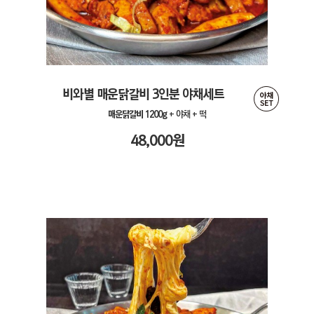
비와별 매운닭갈비 3인분 야채세트
매운닭갈비 1200g
+ 야채 + 떡
48,000
원