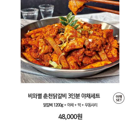
비와별 춘천닭갈비 3인분 야채세트
닭갈비 1200g
+ 야채 + 떡 + 우동사리
48,000
원