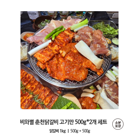
비와별 춘천닭갈비 고기만 500g*2개 세트
닭갈비 1kg ㅣ
500g + 500g