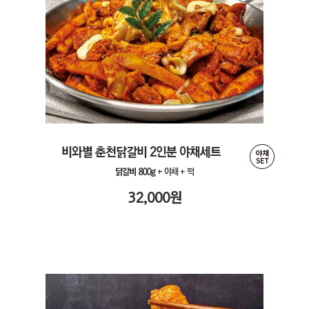
비와별 춘천닭갈비 2인분 야채세트
닭갈비 800g
+ 야채 + 떡
32,000
원