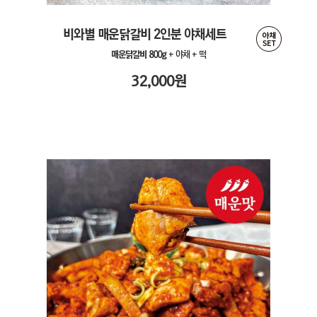
비와별 매운닭갈비 2인분 야채세트
매운닭갈비 800g
+ 야채 + 떡
32,000
원