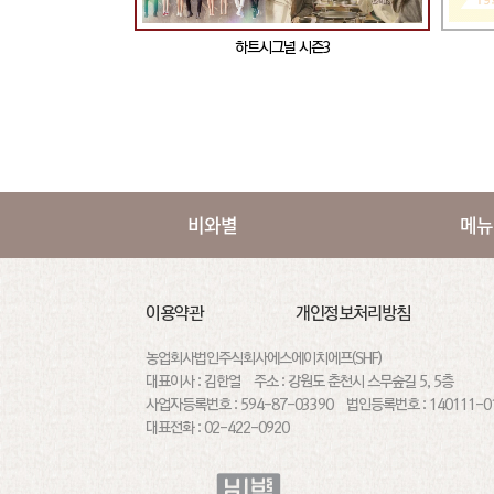
 BTOB편
하트시그널 시즌3
비와별
메뉴
이용약관
개인정보처리방침
농업회사법인주식회사에스에이치에프(SHF)
대표이사 : 김한얼 주소 : 강원도 춘천시 스무숲길 5, 5층
사업자등록번호 : 594-87-03390
법인등록번호 : 140111-0
대표전화 : 02-422-0920