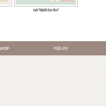
tvN "현장토크쇼 택시"
MBC every1 "
SHOP
커뮤니티