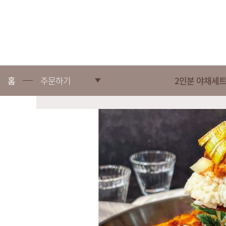
홈
주문하기
2인분 야채세