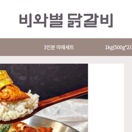
트
3인분 야채세트
1kg(500g*