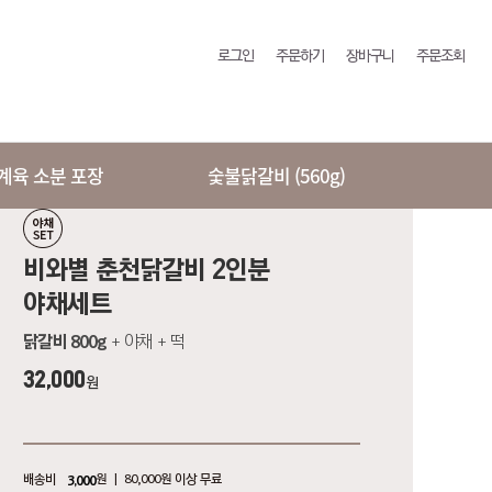
로그인
주문하기
장바구니
주문조회
2)계육 소분 포장
숯불닭갈비 (560g)
비와별 춘천닭갈비 2인분
야채세트
닭갈비 800g
+ 야채 + 떡
32,000
원
배송비
원 ㅣ 80,000원 이상 무료
3,000